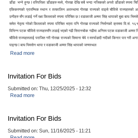
डाँडा भन्ने हुन्छ l वरिपरिका डाँडाहरु मध्ये, गोरखा देखि सबै भन्दा नजिकको अग्लो डाँडाको रुपमा चिन
एकिकरणको प्रारम्भिक स्थान र तत्कालिन अवस्थामा गोरखा राज्यको वाइसे चौविसे राज्यहरुको 
उनीहरु सँग लडाई गर्ने रक्षा किल्लाको रुपमा परिचित छ l वडाकाजी अम्मर सिंह थापाको बुबा बाघ भिमस
समेत नेतृत्व गरेको किल्लाको रुपमा परिचित भएता पनि गोरखा राज्यको निर्माणको क्रममा वि.सं. १
विभिन्न पटक चौविसे राज्यहरुसँग लडाई भएको गढी सिरानचोक गढीमा अन्तिम पटक वडाकाजी अम्मर सिं
चौविसे राज्यहरुलाई पराजित गरी गोरखा राज्यको सिमाना चेपे र मर्स्याङदी नदीको किनार पार गरी अग
पाइन्छ l बाघ भिमसेन थापा र वडाकाजी अम्मर सिंह थापाको जन्मस्थल
Read more
about संक्षिप्त परिचय
Invitation For Bids
Submitted on:
Thu, 12/25/2025 - 12:32
Read more
about Invitation For Bids
Invitation For Bids
Submitted on:
Sun, 11/16/2025 - 11:21
Read more
about Invitation For Bids