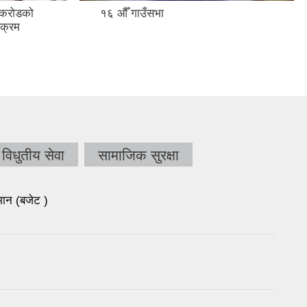
 करोडको
१६ औँ गाउँसभा
यक्रम
विधुतीय सेवा
सामाजिक सुरक्षा
ान (बजेट )