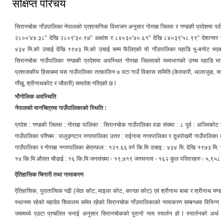
संक्षिप्त परिचय
सिरानचोक गाँउपालिका नेपालको प्रशासनिक विभाजन अनुसार गोरखा जिल्ला र गण्डकी प्रदेशमा पर्
२८००'४४.३८" देखि २८०९'३०.९७" अक्षांश र ८४०३०'४०.६१" देखि ८४०३९'५८.९९" देशान्तर र 
४३४ मि.को उचाई देखि १९७३ मि.को उचाई सम्म फैलिएको यो गाँउपालिका पहाडि भू-बनोट भएको
सिरानचोक गाउँपालिका गण्डकी प्रदेशमा अवस्थित गोरखा जिल्लाको मध्यभागको उच्च पहाडि भ
प्रशासकीय हिसाबमा यस गाउँपालिका तत्कालिन ७ वटा गाउँ विकास समिति (केरावारी, थालाजुङ, साव
गाँखु, श्रीनाथकोट र जौवारी) समावेश गरिएको छ l
भौगोलिक अवस्थिति
नेपालको मानचित्रमा गाउँपालिकाको स्थिति :
प्रदेश : गण्डकी जिल्ला : गोरखा पालिका : सिरानचोक गाउँपालिका वडा संख्या : ८ पुर्व : अजिरको
गाउँपालिका पश्चिम : पालुङ्गटार नगरपालिका उत्तर : राईनास नगरपालिका र दुधपोखरी गाउँपालिका द
गाउँपालिका र गोरखा नगरपालिका क्षेत्रफल : १२१.६६ वर्ग कि.मि उचाइ : ४३४ मि. देखि १९७३ मि.
१४ कि.मि औसत चौडाई : १६ कि.मि जनसंख्या ः १९,७१९ जनघनत्व ः १६२ कुल परिवारहरु ः ५,९५८
ऐतिहासिक चिनारी तथा नामाकरण
ऐतिहासिक, पुरातात्विक गढी (जेठा कोट, माइला कोट, कान्छा कोट) एवं श्रीनाथ बाबा र श्रीनाथ मण्ड
स्थानमा रहेको महादेव शिवालय समेत रहेको सिरानचोक गाँउपालिकाको नामाकरण सम्बन्धमा विभिन्न
जसमध्ये एउटा प्रचलित भनाई अनुसार सिरानचोकको पुरानो नाम स्यार्तन हो l स्यार्तनको अर्थ 