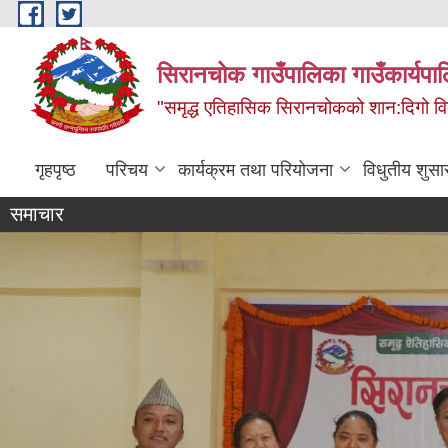
Skip to main content
सिरानचोक गाउँपालिका गाउँकार्यपा
"समृद्ध एतिहासिक सिरानचोकको शान:दिगो 
गृहपृष्ठ
परिचय
कार्यक्रम तथा परियोजना
विधुतीय शुसा
समाचार