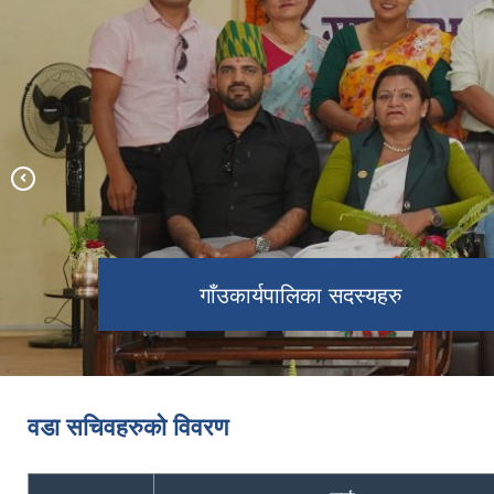
श्रीनाथ मण्डली
गाउँपालिका कर्मचारीहरु
गाँउकार्यपालिका सदस्यहरु
वडा सचिवहरुको विवरण