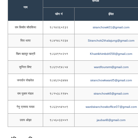
सम्पर्क
नाम
फोन नं
ईमेल
राम किशोर चौरासिया
९८१४२६५९३२
siranchowk01@gmail.com
रिता थापा
९८४१४८१२३४
Siranchok2thalajung@gmail.com
खिम बहादुर खत्री
९८६४९१०२५१
Khatrikhimbdr058@gmail.com
सुनिता विष्ट
९८६९५९४८५४
wardfoursrm@gmail.com
जनार्दन पोखरेल
९८४६२५३४७४
siranchowkward5@gmail.com
राम पुकार मंडल
९८१५३८९९७५
siranchowk6@gmail.com
गेनु प्रसाद यादव
९८६३५५४५०९
wardsiranchowkoffice07@gmail.com
उदय ओझा
९८५६०३३५५१
jaubari8@gmail.com