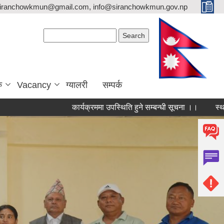
siranchowkmun@gmail.com, info@siranchowkmun.gov.np
Search form
Search
ु
Vacancy
ग्यालरी
सम्पर्क
कार्यक्रममा उपस्थिति हुने सम्बन्धी सूचना ।।
स्थायी लेख