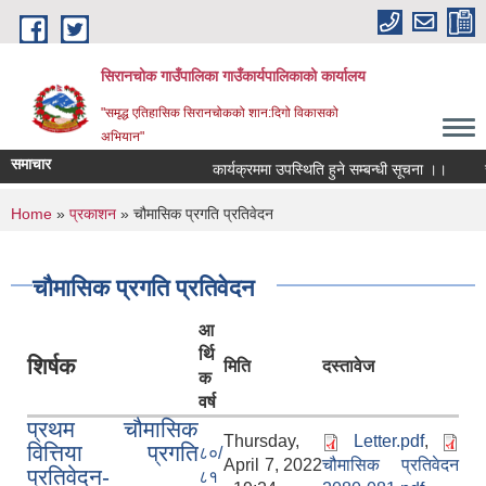
Skip to main content
सिरानचोक गाउँपालिका गाउँकार्यपालिकाको कार्यालय
"समृद्ध एतिहासिक सिरानचोकको शान:दिगो विकासको
अभियान"
समाचार
कार्यक्रममा उपस्थिति हुने सम्बन्धी सूचना ।।
स्थ
You are here
Home
»
प्रकाशन
» चौमासिक प्रगति प्रतिवेदन
चौमासिक प्रगति प्रतिवेदन
आ
र्थि
शिर्षक
मिति
दस्तावेज
क
वर्ष
प्रथम चौमासिक
Thursday,
Letter.pdf
,
वित्तिया प्रगति
८०/
April 7, 2022
चौमासिक प्रतिवेदन
प्रतिवेदन-
८१