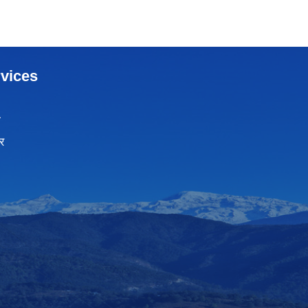
vices
ा
र