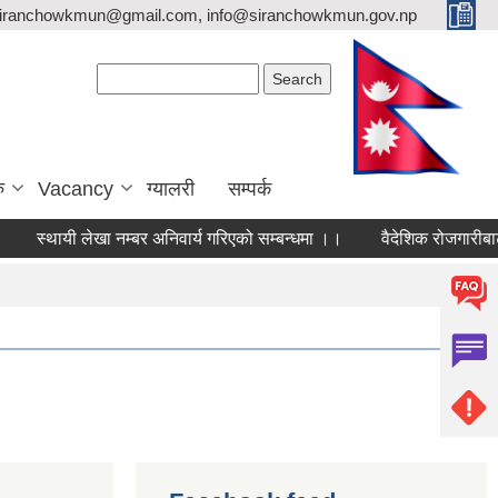
siranchowkmun@gmail.com, info@siranchowkmun.gov.np
Search form
Search
ु
Vacancy
ग्यालरी
सम्पर्क
स्थायी लेखा नम्बर अनिवार्य गरिएको सम्बन्धमा ।।
वैदेशिक रोजगारीबाट फ