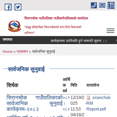
Skip to main content
सिरानचोक गाउँपालिका गाउँकार्यपालिकाको कार्यालय
"समृद्ध एतिहासिक सिरानचोकको शान:दिगो विकासको
अभियान"
समाचार
कार्यक्रममा उपस्थिति हुने सम्बन्धी सूचना ।।
स्थ
You are here
Home
»
प्रकाशन
» सार्वजनिक सुनुवाई
सार्वजनिक सुनुवाई
आर्थि
शिर्षक
क
मिति
दस्तावेज
वर्ष
सिरानचोक गाउँपालिकाको
०८१
12/19/2
siranchok
सार्वजानिक सुनुवाई
।
025 -
RM
कार्यक्रम-२०८२
०८२
11:53
Report.pdf
04/16/2