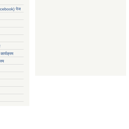
acebook) पेज
ग
कार्यक्रम
यलय