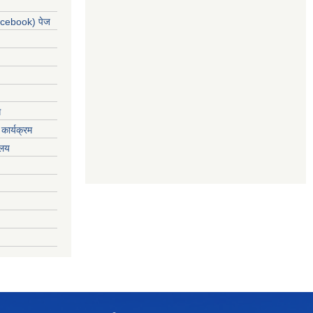
acebook) पेज
ग
कार्यक्रम
यलय