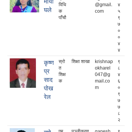
माया
विधि
@gmail.
४
घले
क
com
५
पाँचौ
९
७
०
०
४
४
स्रो
शिक्षा शाखा
krishnap
९
कृष्ण
त
okharel
८
प्र
शिक्ष
047@g
४
साद
क
mail.co
६
पोख
m
०
९
रेल
७
७
८
२
एम
पञ्जीकरण
ganesh
९