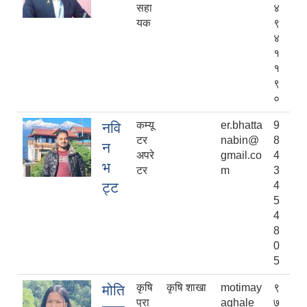
सहा
४
यक
९
४
१
१
९
०
कम्यू
er.bhatta
9
नवि
टर
nabin@
8
न
अपरे
gmail.co
4
भ
टर
m
3
ट्ट
4
5
4
8
0
5
कृषि
कृषि शाखा
motimay
९
मोति
प्रा
aghale
७