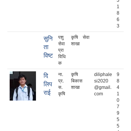
3
1
8
6
3
पशु
कृषि सेवा
सुनि
सेवा
शाखा
ता
प्रा
विष्ट
विधि
क
ना.
कृषि
diliphale
9
दि
प्र.
बिकास
si2020
8
लिप
स.
शाखा
@gmail.
4
राई
कृषि
com
1
0
7
9
5
5