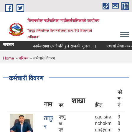
Skip to main content
सिरानचोक गाउँपालिका गाउँकार्यपालिकाको कार्यालय
"समृद्ध एतिहासिक सिरानचोकको शान:दिगो विकासको
अभियान"
समाचार
कार्यक्रममा उपस्थिति हुने सम्बन्धी सूचना ।।
स्थायी लेखा नम्बर अनिवार्
You are here
Home
»
परिचय
» कर्मचारी विवरण
कर्मचारी विवरण
फो
न
शाखा
नाम
पद
ईमेल
नं
प्रमु
cao.sira
9
ठाकु
ख
nchokm
8
र
प्र
un@gm
5