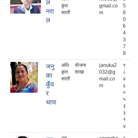
ल
कृत
gmail.co
5
नरा
सातौं
m
6
ल
0
6
4
3
7
8
अधि
योजना
januka2
९
जनु
कृत
शाखा
032@g
८
का
सातौं
mail.co
४
कुँव
m
६
र
०
५
थापा
३
३
१
४