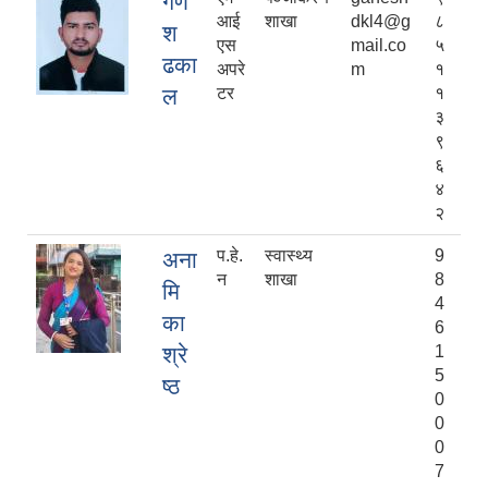
गणे
आई
शाखा
dkl4@g
८
श
एस
mail.co
५
ढका
अपरे
m
१
ल
टर
१
३
९
६
४
२
प.हे.
स्वास्थ्य
9
अना
न
शाखा
8
मि
4
का
6
श्रे
1
5
ष्ठ
0
0
0
7