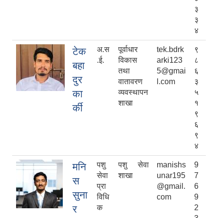
३
३
४
अ.स
पूर्वाधार
tek.bdrk
९
टेक
.ई.
विकास
arki123
८
बहा
तथा
5@gmai
६
दुर
वातावरण
l.com
३
का
व्यवस्थापन
५
शाखा
१
र्की
९
६
९
४
पशु
पशु सेवा
manishs
9
मनि
सेवा
शाखा
unar195
7
स
प्रा
@gmail.
6
सुना
विधि
com
9
र
क
2