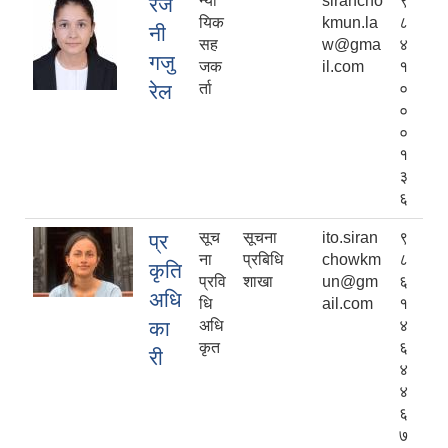
न्या
sirancho
९
रज
यिक
kmun.la
८
नी
सह
w@gma
४
गजु
जक
il.com
१
रेल
र्ता
०
०
०
१
३
६
सूच
सूचना
ito.siran
९
प्र
ना
प्रबिधि
chowkm
८
कृति
प्रवि
शाखा
un@gm
६
अधि
धि
ail.com
१
का
अधि
४
कृत
६
री
४
४
६
७