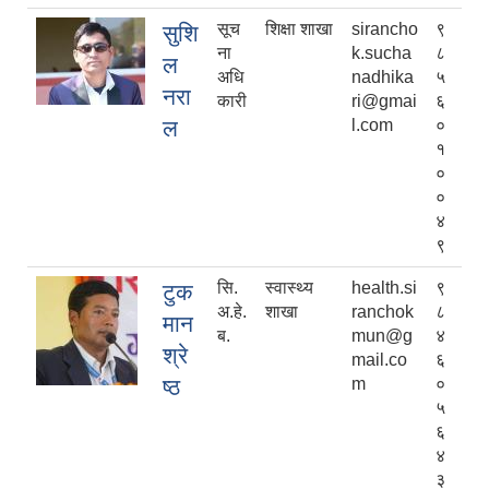
सूच
शिक्षा शाखा
sirancho
९
सुशि
ना
k.sucha
८
ल
अधि
nadhika
५
नरा
कारी
ri@gmai
६
ल
l.com
०
१
०
०
४
९
सि.
स्वास्थ्य
health.si
९
टुक
अ.हे.
शाखा
ranchok
८
मान
ब.
mun@g
४
श्रे
mail.co
६
ष्ठ
m
०
५
६
४
३