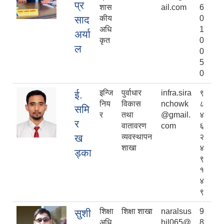
प्र
शास
ail.com
6
साद
कीय
0
अधि
1
अर्या
कृत
0
ल
0
5
0
इन्जि
पुर्वाधार
infra.sira
९
ई.
निय
विकास
nchowk
८
समि
र
तथा
@gmail.
४
र
वातावरण
com
६
ख
व्यवस्थापन
२
शाखा
४
ड्का
९
१
४
९
शिक्षा
शिक्षा शाखा
naralsus
9
सुशी
अधि
hil065@
8