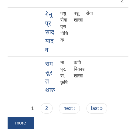
4
पशु
पशु सेवा
गेनु
सेवा
शाखा
प्र
प्रा
साद
विधि
याद
क
व
ना.
कृषि
राम
प्र.
बिकाश
सुर
स.
शाखा
त
कृषि
थारु
Pages
1
2
next ›
last »
more