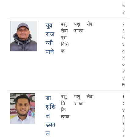
५
२
पशु
पशु सेवा
९
युव
सेवा
शाखा
८
राज
प्रा
५
न्यौ
विधि
६
पाने
क
०
४
०
२
४
७
पशु
पशु सेवा
९
डा.
चि
शाखा
८
शुशि
कि
४
ल
त्सक
६
ढका
६
२
ल
८