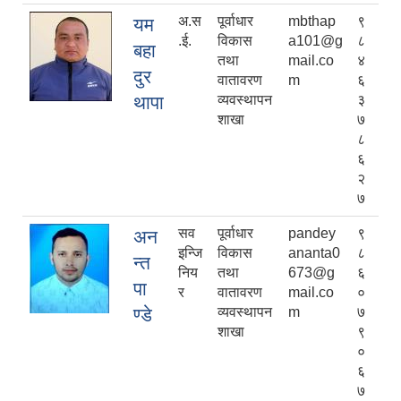
अ.स
पूर्वाधार
mbthap
९
यम
.ई.
विकास
a101@g
८
बहा
तथा
mail.co
४
दुर
वातावरण
m
६
थापा
व्यवस्थापन
३
शाखा
७
८
६
२
७
सव
पूर्वाधार
pandey
९
अन
इन्जि
विकास
ananta0
८
न्त
निय
तथा
673@g
६
पा
र
वातावरण
mail.co
०
ण्डे
व्यवस्थापन
m
७
शाखा
९
०
६
७