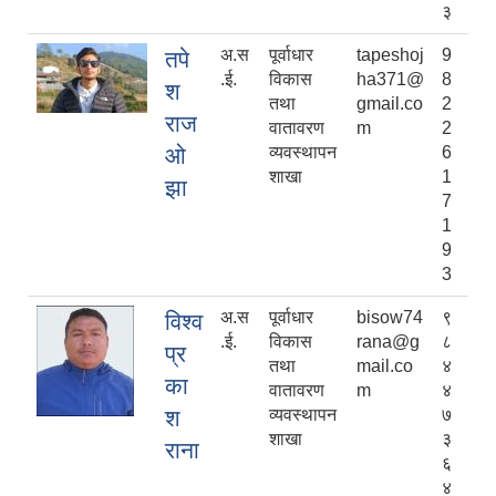
३
अ.स
पूर्वाधार
tapeshoj
9
तपे
.ई.
विकास
ha371@
8
श
तथा
gmail.co
2
राज
वातावरण
m
2
ओ
व्यवस्थापन
6
शाखा
1
झा
7
1
9
3
अ.स
पूर्वाधार
bisow74
९
विश्व
.ई.
विकास
rana@g
८
प्र
तथा
mail.co
४
का
वातावरण
m
४
श
व्यवस्थापन
७
शाखा
३
राना
६
४