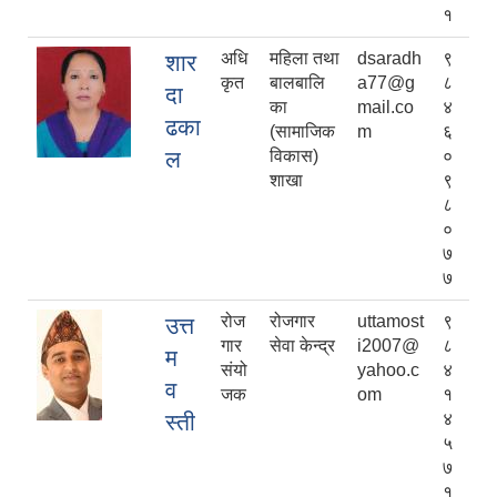
१
अधि
महिला तथा
dsaradh
९
शार
कृत
बालबालि
a77@g
८
दा
का
mail.co
४
ढका
(सामाजिक
m
६
ल
विकास)
०
शाखा
९
८
०
७
७
रोज
रोजगार
uttamost
९
उत्त
गार
सेवा केन्द्र
i2007@
८
म
संयो
yahoo.c
४
व
जक
om
१
स्ती
४
५
७
१