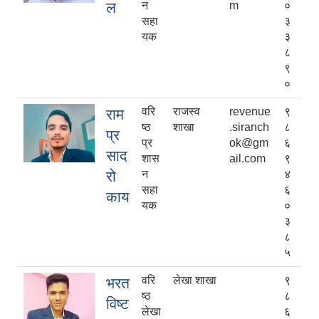
ल
न
m
०
सहा
३
यक
३
८
९
०
वरि
राजस्व
revenue
९
राम
ष्ठ
शाखा
.siranch
८
प्र
प्र
ok@gm
६
साद
शास
ail.com
९
रो
न
४
सहा
६
काय
यक
०
३
८
५
वरि
लेखा शाखा
९
भरत
ष्ठ
८
विष्ट
लेखा
६