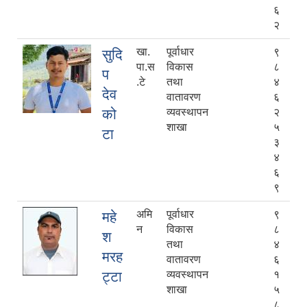
६
२
खा.
पूर्वाधार
९
सुदि
पा.स
विकास
८
प
.टे
तथा
४
देव
वातावरण
६
को
व्यवस्थापन
२
शाखा
५
टा
३
४
६
९
अमि
पूर्वाधार
९
महे
न
विकास
८
श
तथा
४
मरह
वातावरण
६
ट्टा
व्यवस्थापन
१
शाखा
५
८