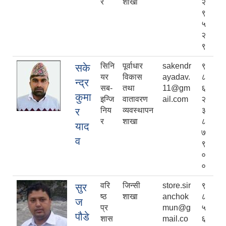
र
शाखा
२
९
५
२
९
सिनि
पूर्वाधार
sakendr
९
सके
यर
विकास
ayadav.
८
न्द्र
सब-
तथा
11@gm
६
कुमा
इन्जि
वातावरण
ail.com
२
र
निय
व्यवस्थापन
३
र
शाखा
८
याद
७
व
९
०
०
वरि
जिन्सी
store.sir
९
सुर
ष्ठ
शाखा
anchok
८
ज
प्र
mun@g
५
पौडे
शास
mail.co
६