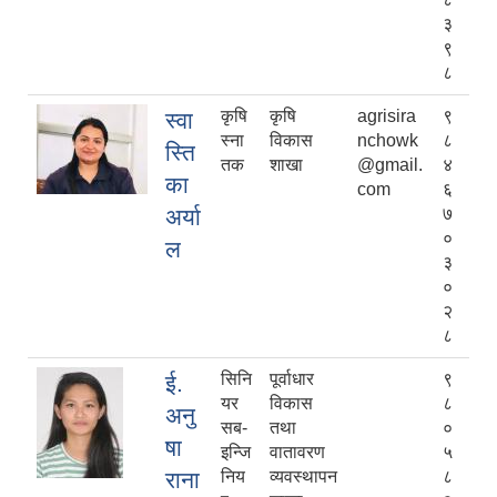
३
९
८
कृषि
कृषि
agrisira
९
स्वा
स्ना
विकास
nchowk
८
स्ति
तक
शाखा
@gmail.
४
का
com
६
अर्या
७
०
ल
३
०
२
८
सिनि
पूर्वाधार
९
ई.
यर
विकास
८
अनु
सब-
तथा
०
षा
इन्जि
वातावरण
५
राना
निय
व्यवस्थापन
८