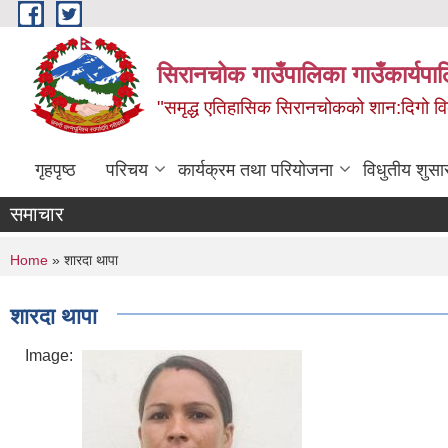
Skip to main content
सिरानचोक गाउँपालिका गाउँकार्यपा
"समृद्ध एतिहासिक सिरानचोकको शान:दिगो 
गृहपृष्ठ
परिचय
कार्यक्रम तथा परियोजना
विधुतीय शुसा
समाचार
You are here
Home
» शारदा थापा
शारदा थापा
Image: