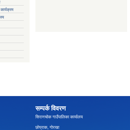
ग
कार्यक्रम
यलय
सम्पर्क विवरण
सिरानचोक गाउँपालिका कार्यालय
छाेप्राक, गाेरखा