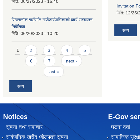
मिति:
06/27/2023 - 15:40
Invitation F
मिति:
12/25/
सिराचनोक गाउँपालि गाउँकार्यपालिकाको कार्य सञ्चालन
निर्देशिका
अन्य
मिति:
06/20/2023 - 10:20
Pages
1
2
3
4
5
6
7
next ›
last »
अन्य
Notices
E-Gov ser
सूचना तथा समाचार
घटना दर्ता
सार्वजनिक खरीद /बोलपत्र सूचना
सामाजिक सुरक्ष