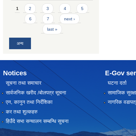
Pages
1
2
3
4
5
6
7
next ›
last »
अन्य
Notices
E-Gov ser
सूचना तथा समाचार
घटना दर्ता
सार्वजनिक खरीद /बोलपत्र सूचना
सामाजिक सुरक्ष
एन, कानुन तथा निर्देशिका
नागरिक वडापत्
कर तथा शुल्कहरु
हिउँदे सभा सन्चालन सम्बन्धि सुचना