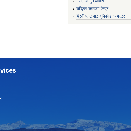
नेपाल कानुन आयोग
राष्ट्रिय सतकर्ता केन्द्र
प्रिती फन्ट बाट युनिकोड कन्भर्रटर
vices
ा
र