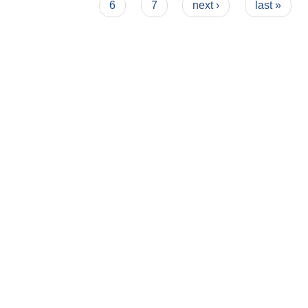
6
7
next ›
last »