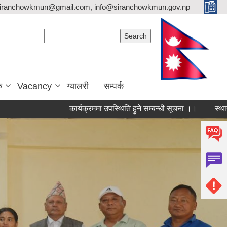
siranchowkmun@gmail.com, info@siranchowkmun.gov.np
Search form
Search
ु
Vacancy
ग्यालरी
सम्पर्क
कार्यक्रममा उपस्थिति हुने सम्बन्धी सूचना ।।
स्थायी लेखा न