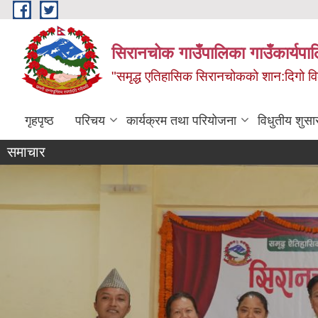
Skip to main content
सिरानचोक गाउँपालिका गाउँकार्यपा
"समृद्ध एतिहासिक सिरानचोकको शान:दिगो 
गृहपृष्ठ
परिचय
कार्यक्रम तथा परियोजना
विधुतीय शुसा
समाचार