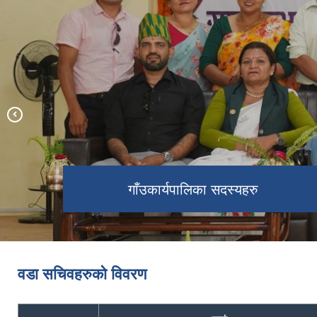
श्रीनाथ मण्डली
गाउँपालिका कर्मचारीहरु
गाँउकार्यपालिका सदस्यहरु
वडा सचिवहरुको विवरण