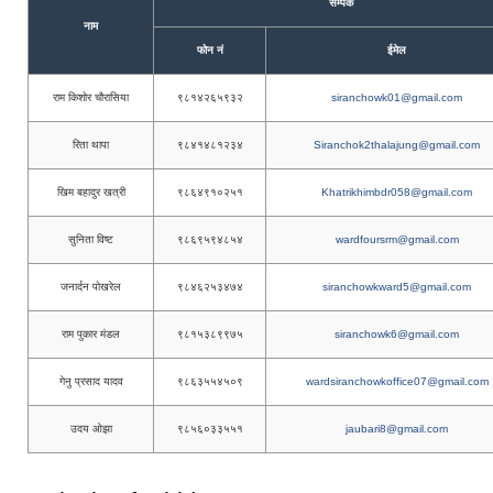
सम्पर्क
नाम
फोन नं
ईमेल
राम किशोर चौरासिया
९८१४२६५९३२
siranchowk01@gmail.com
रिता थापा
९८४१४८१२३४
Siranchok2thalajung@gmail.com
खिम बहादुर खत्री
९८६४९१०२५१
Khatrikhimbdr058@gmail.com
सुनिता विष्ट
९८६९५९४८५४
wardfoursrm@gmail.com
जनार्दन पोखरेल
९८४६२५३४७४
siranchowkward5@gmail.com
राम पुकार मंडल
९८१५३८९९७५
siranchowk6@gmail.com
गेनु प्रसाद यादव
९८६३५५४५०९
wardsiranchowkoffice07@gmail.com
उदय ओझा
९८५६०३३५५१
jaubari8@gmail.com