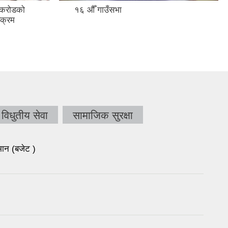
 करोडको
१६ औँ गाउँसभा
यक्रम
विधुतीय सेवा
सामाजिक सुरक्षा
ान (बजेट )