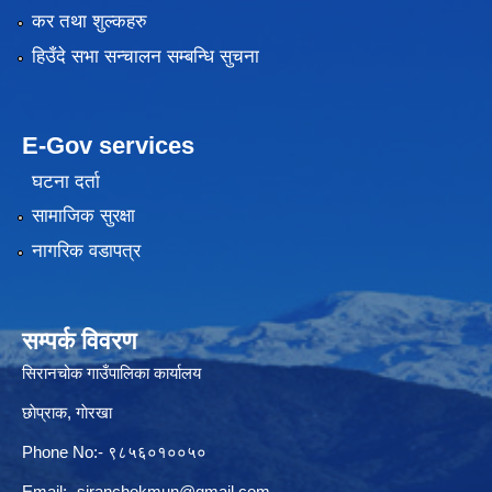
कर तथा शुल्कहरु
हिउँदे सभा सन्चालन सम्बन्धि सुचना
E-Gov services
घटना दर्ता
सामाजिक सुरक्षा
नागरिक वडापत्र
सम्पर्क विवरण
सिरानचोक गाउँपालिका कार्यालय
छाेप्राक, गाेरखा
Phone No:- ९८५६०१००५०
Email:-
siranchokmun@gmail.com
,