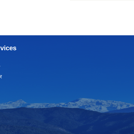
vices
ा
र