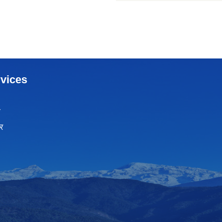
vices
ा
र