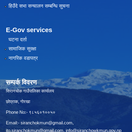
हिउँदे सभा सन्चालन सम्बन्धि सुचना
E-Gov services
घटना दर्ता
सामाजिक सुरक्षा
नागरिक वडापत्र
सम्पर्क विवरण
सिरानचोक गाउँपालिका कार्यालय
छाेप्राक, गाेरखा
Phone No:- ९८५६०१००५०
Email:-
siranchokmun@gmail.com
,
ito.siranchokmun@gmail.com
,
info@siranchowkmun.gov.np