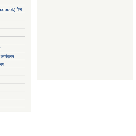
acebook) पेज
ग
कार्यक्रम
यलय