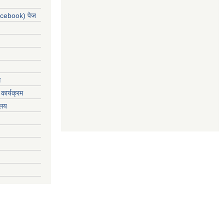
acebook) पेज
ग
कार्यक्रम
यलय