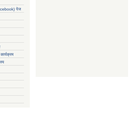
acebook) पेज
ग
कार्यक्रम
यलय