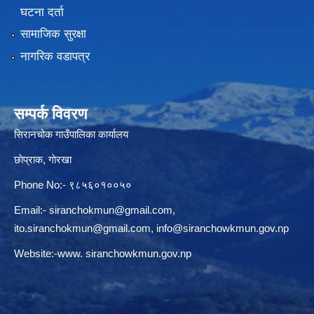
घटना दर्ता
सामाजिक सुरक्षा
नागरिक वडापत्र
सम्पर्क विवरण
सिरानचोक गाउँपालिका कार्यालय
छाेप्राक, गाेरखा
Phone No:- ९८५६०१००५०
Email:-
siranchokmun@gmail.com
,
ito.siranchokmun@gmail.com
,
info@siranchowkmun.gov.np
Website:-www. siranchowkmun.gov.np