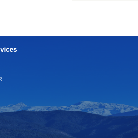
vices
ा
र