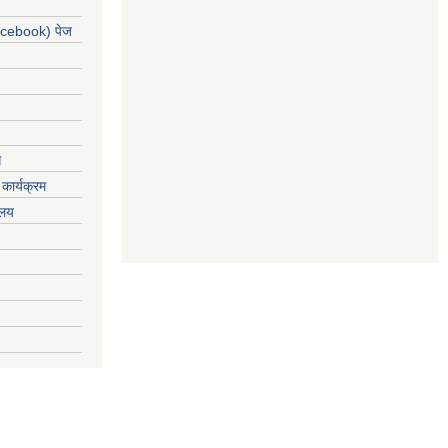
acebook) पेज
ग
कार्यक्रम
यलय