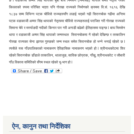
छ l वडाकाजी अम्मर सिंह थापाको बुबा बाघ भिमसेन (भिमसिंह) थापाले समेत नेतृत्व गरेको
किल्लाको रुपमा परिचित भएता पनि गोरखा राज्यको निर्माणको क्रममा वि.सं. १६१६ देखि
१८३७ सम्म विभिन्न पटक चौविसे राज्यहरुसँग लडाई भएको गढी सिरानचोक गढीमा अन्तिम
पटक वडाकाजी अम्मर सिंह थापाको नेतृत्वमा चौविसे राज्यहरुलाई पराजित गरी गोरखा राज्यको
सिमाना चेपे र मर्स्याङदी नदीको किनार पार गरी अगाडी बढेको ईतिहासमा पाइन्छ l बाघ भिमसेन
थापा र वडाकाजी अम्मर सिंह थापाको जन्मस्थल
सिरानचोकमा नै रहेको देखिन्छ र तत्कालिन
गोरखा राज्यका सेना झागल गुरुङको जन्म स्थल समेत सिरानचोक हो भन्ने भनाई रहेको छ l
त्यसैले यस गाँउपालिकाको नामाकरण ऐतिहासिक नामाकरण भएको हो l श्रीनाथकोटमा शिर
रहेको सिरानचोक डाँडाले तत्कालिन, थालाजुङ, साविक छोप्राक, गाँखु, श्रीनाथकोट र जौबारी
गाँउ विकास समितिको सँगम स्थल रहेको भू-भाग हो l
ऐन, कानुन तथा निर्देशिका