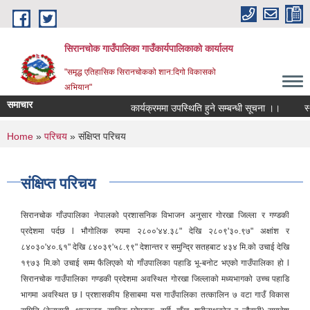
Skip to main content
सिरानचोक गाउँपालिका गाउँकार्यपालिकाको कार्यालय
"समृद्ध एतिहासिक सिरानचोकको शान:दिगो विकासको
अभियान"
समाचार
कार्यक्रममा उपस्थिति हुने सम्बन्धी सूचना ।।
स्थाय
You are here
Home
»
परिचय
» संक्षिप्त परिचय
संक्षिप्त परिचय
सिरानचोक गाँउपालिका नेपालको प्रशासनिक विभाजन अनुसार गोरखा जिल्ला र गण्डकी
प्रदेशमा पर्दछ l भौगोलिक रुपमा २८००'४४.३८" देखि २८०९'३०.९७" अक्षांश र
८४०३०'४०.६१" देखि ८४०३९'५८.९९" देशान्तर र समुन्द्रि सतहबाट ४३४ मि.को उचाई देखि
१९७३ मि.को उचाई सम्म फैलिएको यो गाँउपालिका पहाडि भू-बनोट भएको गाउँपालिका हो l
सिरानचोक गाउँपालिका गण्डकी प्रदेशमा अवस्थित गोरखा जिल्लाको मध्यभागको उच्च पहाडि
भागमा अवस्थित छ l प्रशासकीय हिसाबमा यस गाउँपालिका तत्कालिन ७ वटा गाउँ विकास