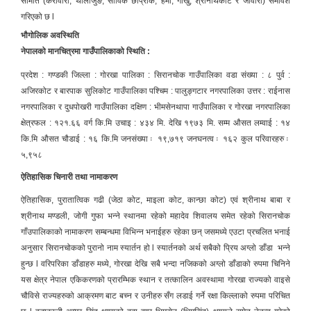
समिति (केरावारी, थालाजुङ, साविक छोप्राक, हर्मी, गाँखु, श्रीनाथकोट र जौवारी) समावेश
गरिएको छ l
भौगोलिक अवस्थिति
नेपालको मानचित्रमा गाउँपालिकाको स्थिति :
प्रदेश : गण्डकी जिल्ला : गोरखा पालिका : सिरानचोक गाउँपालिका वडा संख्या : ८ पुर्व :
अजिरकोट र बारपाक सुलिकोट गाउँपालिका पश्चिम : पालुङ्गटार नगरपालिका उत्तर : राईनास
नगरपालिका र दुधपोखरी गाउँपालिका दक्षिण : भीमसेनथापा गाउँपालिका र गोरखा नगरपालिका
क्षेत्रफल : १२१.६६ वर्ग कि.मि उचाइ : ४३४ मि. देखि १९७३ मि. सम्म औसत लम्वाई : १४
कि.मि औसत चौडाई : १६ कि.मि जनसंख्या ः १९,७१९ जनघनत्व ः १६२ कुल परिवारहरु ः
५,९५८
ऐतिहासिक चिनारी तथा नामाकरण
ऐतिहासिक, पुरातात्विक गढी (जेठा कोट, माइला कोट, कान्छा कोट) एवं श्रीनाथ बाबा र
श्रीनाथ मण्डली, जोगी गुफा भन्ने स्थानमा रहेको महादेव शिवालय समेत रहेको सिरानचोक
गाँउपालिकाको नामाकरण सम्बन्धमा विभिन्न भनाईहरु रहेका छन् जसमध्ये एउटा प्रचलित भनाई
अनुसार सिरानचोकको पुरानो नाम स्यार्तन हो l स्यार्तनको अर्थ सबैको प्रिय अग्लो डाँडा भन्ने
हुन्छ l वरिपरिका डाँडाहरु मध्ये, गोरखा देखि सबै भन्दा नजिकको अग्लो डाँडाको रुपमा चिनिने
यस क्षेत्र नेपाल एकिकरणको प्रारम्भिक स्थान र तत्कालिन अवस्थामा गोरखा राज्यको वाइसे
चौविसे राज्यहरुको आक्रमण बाट बच्न र उनीहरु सँग लडाई गर्ने रक्षा किल्लाको रुपमा परिचित