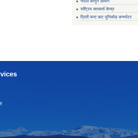
नेपाल कानुन आयोग
राष्ट्रिय सतकर्ता केन्द्र
प्रिती फन्ट बाट युनिकोड कन्भर्रटर
vices
ा
र