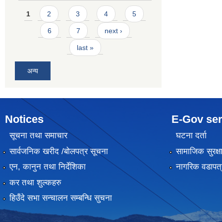
Pages
1
2
3
4
5
6
7
next ›
last »
अन्य
Notices
E-Gov ser
सूचना तथा समाचार
घटना दर्ता
सार्वजनिक खरीद /बोलपत्र सूचना
सामाजिक सुरक्ष
एन, कानुन तथा निर्देशिका
नागरिक वडापत्
कर तथा शुल्कहरु
हिउँदे सभा सन्चालन सम्बन्धि सुचना