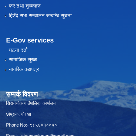
कर तथा शुल्कहरु
हिउँदे सभा सन्चालन सम्बन्धि सुचना
E-Gov services
घटना दर्ता
सामाजिक सुरक्षा
नागरिक वडापत्र
सम्पर्क विवरण
सिरानचोक गाउँपालिका कार्यालय
छाेप्राक, गाेरखा
Phone No:- ९८५६०१००५०
Email:-
siranchokmun@gmail.com
,