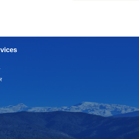
vices
ा
र