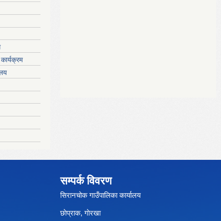
ग
कार्यक्रम
यलय
सम्पर्क विवरण
सिरानचोक गाउँपालिका कार्यालय
छाेप्राक, गाेरखा